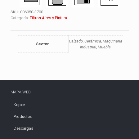
SKU:
006050-3700
Categoría:
Filtros Aires y Pintura
Calzado, Cerámica, Maquinaria
Sector
industrial, Mueble
MAPA WEB
Kripxe
Productos
Descargas