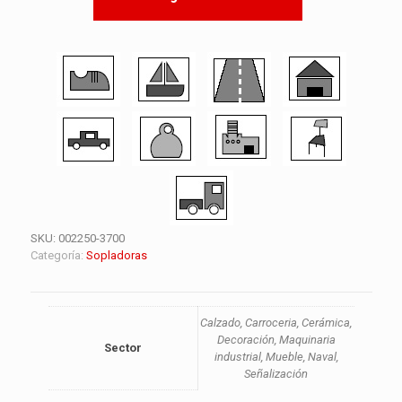
SKU:
002250-3700
Categoría:
Sopladoras
Calzado, Carroceria, Cerámica,
Decoración, Maquinaria
Sector
industrial, Mueble, Naval,
Señalización