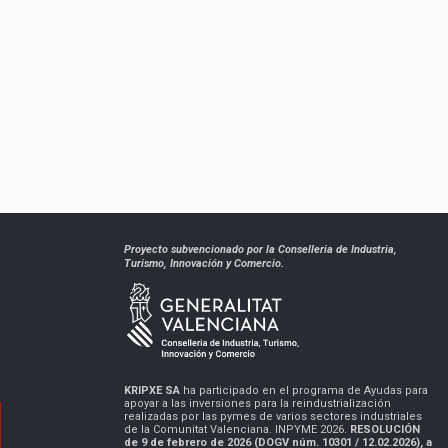
Proyecto subvencionado por la Conselleria de Industria,
Turismo, Innovación y Comercio.
KRIPXE SA
ha participado en el programa de Ayudas para
apoyar a las inversiones para la reindustrialización
realizadas por las pymes de varios sectores industriales
de la Comunitat Valenciana. INPYME 2026.
RESOLUCIÓN
de 9 de febrero de 2026 (DOGV núm. 10301 / 12.02.2026), a