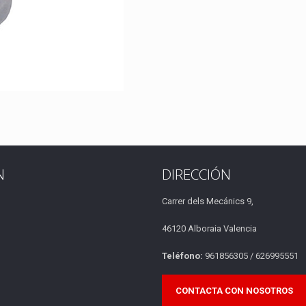
N
DIRECCIÓN
Carrer dels Mecánics 9,
46120 Alboraia Valencia
Teléfono:
961856305 / 626995551
CONTACTA CON NOSOTROS